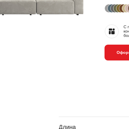
С 
ко
бо
Оформ
Длина