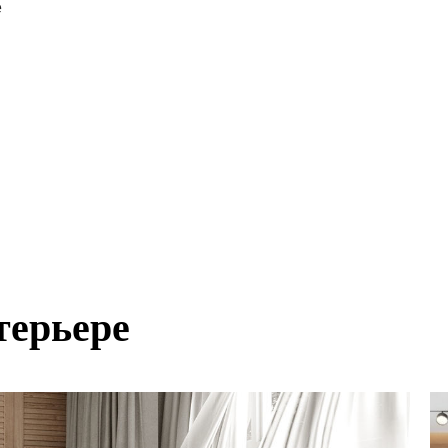
е
терьере