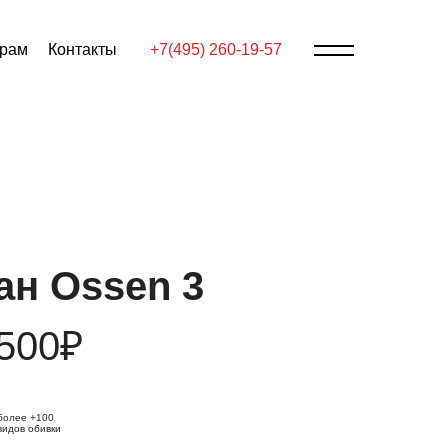
ерам
Контакты
+7(495) 260-19-57
ан Ossen 3
500₽
более +100
видов обивки