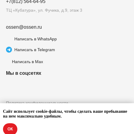
+7(812) 564-64-95
ТЦ «Кубатура», ул. Фучика, д.9, этаж 3
ossen@ossen.ru
Написать в WhatsApp
Написать в Telegram
Написать в Max
Мы в соцсетях
Политика конфиденциальности
Согласие на обработку персональных
Сайт использует cookie-файлы, чтобы сделать ваше пребывание
данных
на нем максимально удобным.
ОК